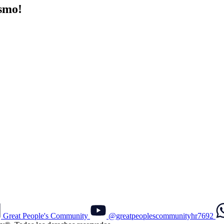
smo!
Great People's Community
@greatpeoplescommunityhr7692