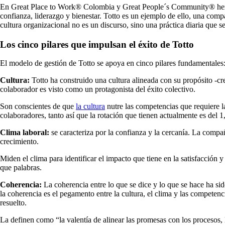
En Great Place to Work
®
Colombia y Great People´s Community
®
hem
confianza, liderazgo y bienestar. Totto es un ejemplo de ello, una comp
cultura organizacional no es un discurso, sino una práctica diaria que s
Los cinco pilares que impulsan el éxito de Totto
El modelo de gestión de Totto se apoya en cinco pilares fundamentales:
Cultura:
Totto ha construido una cultura alineada con su propósito -cre
colaborador es visto como un protagonista del éxito colectivo.
Son conscientes de que
la cultura
nutre las competencias que requiere l
colaboradores, tanto así que la rotación que tienen actualmente es del 1
Clima laboral:
se caracteriza por la confianza y la cercanía. La comp
crecimiento.
Miden el clima para identificar el impacto que tiene en la satisfacció
que palabras.
Coherencia:
La coherencia entre lo que se dice y lo que se hace ha si
la coherencia es el pegamento entre la cultura, el clima y las competenc
resuelto.
La definen como “la valentía de alinear las promesas con los procesos, l