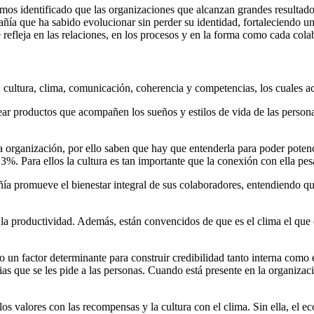
os identificado que las organizaciones que alcanzan grandes resultado
añía que ha sabido evolucionar sin perder su identidad, fortaleciendo u
e refleja en las relaciones, en los procesos y en la forma como cada col
 cultura, clima, comunicación, coherencia y competencias, los cuales a
ar productos que acompañen los sueños y estilos de vida de las personas-
a organización, por ello saben que hay que entenderla para poder potenc
,3%. Para ellos la cultura es tan importante que la conexión con ella pe
añía promueve el bienestar integral de sus colaboradores, entendiendo q
n y la productividad. Además, están convencidos de que es el clima el q
do un factor determinante para construir credibilidad tanto interna co
ias que se les pide a las personas. Cuando está presente en la organizaci
os valores con las recompensas y la cultura con el clima. Sin ella, el e