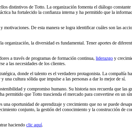
sellos distintivos de Totto. La organización fomenta el diálogo constan
 práctica ha fortalecido la confianza interna y ha permitido que la infor
 y motivaciones. De esta manera se logra identificar cuáles son las acc
 la organización, la diversidad es fundamental. Tener aportes de difere
radores a través de programas de formación continua,
liderazgo
y crecimie
se a las necesidades de los clientes.
tratégica, donde el talento es el verdadero protagonista. La compañía h
y una cultura sólida que impulse a las personas a dar lo mejor de sí.
ostenibilidad y compromiso humano. Su historia nos recuerda que las gr
e ha permitido que Totto trascienda el mercado para convertirse en un s
s una oportunidad de aprendizaje y crecimiento que no se puede desapro
cimiento conjunto, la gestión del conocimiento y la construcción de co
ntrar haciendo
clic aquí
.