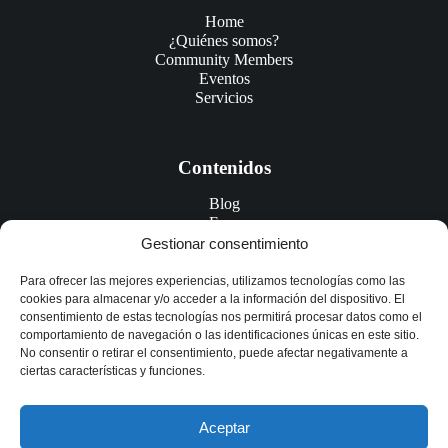
Home
¿Quiénes somos?
Community Members
Eventos
Servicios
Contenidos
Blog
Foro
E-books
Gestionar consentimiento
Webinars
Para ofrecer las mejores experiencias, utilizamos tecnologías como las
cookies para almacenar y/o acceder a la información del dispositivo. El
consentimiento de estas tecnologías nos permitirá procesar datos como el
comportamiento de navegación o las identificaciones únicas en este sitio.
No consentir o retirar el consentimiento, puede afectar negativamente a
ciertas características y funciones.
Aceptar