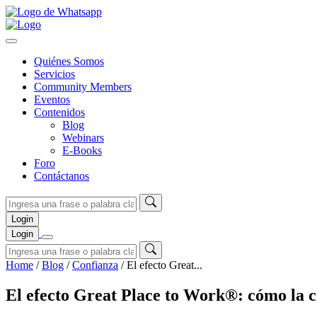
Quiénes Somos
Servicios
Community Members
Eventos
Contenidos
Blog
Webinars
E-Books
Foro
Contáctanos
Login
Login
Home
/
Blog
/
Confianza
/
El efecto Great...
El efecto Great Place to Work®: cómo la con