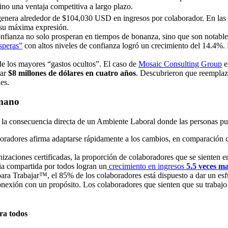
ino una ventaja competitiva a largo plazo.
genera alrededor de $104,030 USD en ingresos por colaborador. En las
 su máxima expresión.
confianza no solo prosperan en tiempos de bonanza, sino que son notablem
speras”
con altos niveles de confianza logró un crecimiento del 14.4%. 
de los mayores “gastos ocultos”. El caso de
Mosaic Consulting Group
e
ar
$8 millones de dólares en cuatro años
. Descubrieron que reemplaza
es.
umano
n la consecuencia directa de un Ambiente Laboral donde las personas pu
aboradores afirma adaptarse rápidamente a los cambios, en comparación 
anizaciones certificadas, la proporción de colaboradores que se sienten
ia compartida por todos logran un
crecimiento en ingresos
5.5 veces m
a Trabajar™, el 85% de los colaboradores está dispuesto a dar un esfue
onexión con un propósito. Los colaboradores que sienten que su trabajo 
ra todos