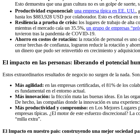
Esto demuestra que una gran cultura no es un golpe de suerte, s
Productividad exponencial:
una empresa típica en EE. UU.
, 
hasta los $883,928 USD por colaborador. Esto es eficiencia en
Resiliencia a prueba de crisis:
los lugares de trabajo de alta 
mientras el mercado caía un 35.5%,
un grupo de empresas “pró
tuvieron tras la pandemia de COVID-19.
Ahorro en costos de rotación:
la rotación de personal es uno 
cerrar brechas de confianza, lograron reducir la rotación y ahorr
un dinero que pudo ser reinvertido en crecimiento y adquisicion
El impacto en las personas: liberando el potencial h
Estos extraordinarios resultados de negocio no surgen de la nada. So
Más agilidad:
en las empresas certificadas, el 81% de los col
es fundamental en el entorno actual.
Más innovación:
la fricción mata las buenas ideas. En las org
De hecho, las compañías donde la innovación es una experienc
Más productividad y compromiso:
en Los Mejores Lugares par
empresas típicas. ¿El motor de este esfuerzo discrecional? La c
“milla extra”.
El Impacto en nuestro país: construyendo una mejor sociedad pa