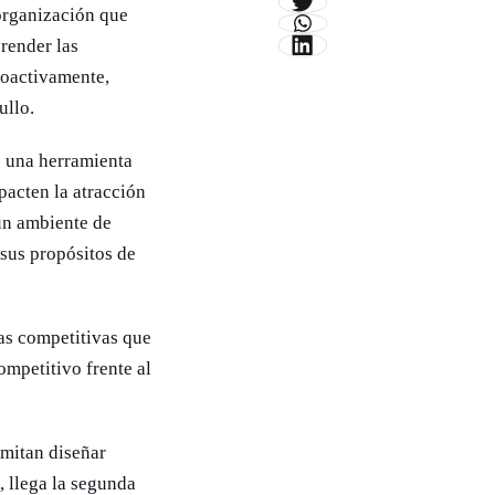
 organización que
prender las
roactivamente,
ullo.
s una herramienta
pacten la atracción
un ambiente de
 sus propósitos de
jas competitivas que
ompetitivo frente al
rmitan diseñar
, llega la segunda