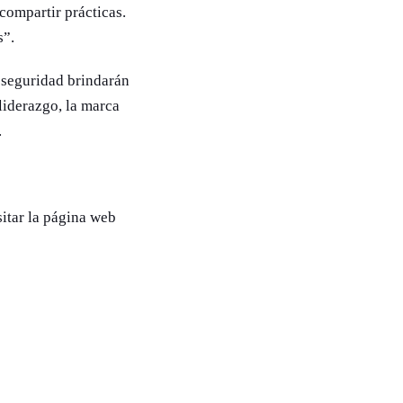
compartir prácticas.
s”.
 seguridad brindarán
liderazgo, la marca
n.
sitar la página web