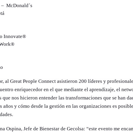
s – McDonald´s
tá
to Innovate®
o Work®
mo
or, al Great People Connect asistieron 200 líderes y profesional
ntro enriquecedor en el que mediante el aprendizaje, el networ
s que nos hicieron entender las transformaciones que se han d
os años y cómo desde la gestión en las organizaciones es posible
idades.
ana Ospina, Jefe de Bienestar de Gecolsa: “este evento me enca