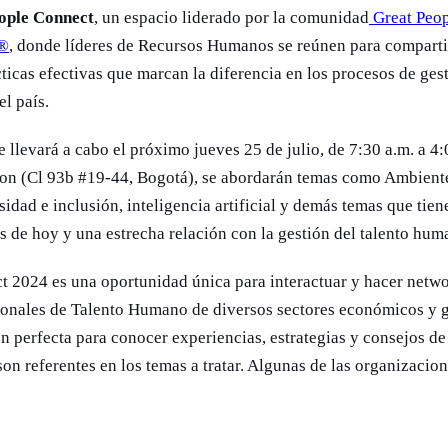
ople Connect
, un espacio liderado por la comunidad
Great Peo
k®
, donde líderes de Recursos Humanos se reúnen para compartir
cticas efectivas que marcan la diferencia en los procesos de ges
el país.
 llevará a cabo el próximo jueves 25 de julio, de 7:30 a.m. a 4:
on (Cl 93b #19-44, Bogotá), se abordarán temas como Ambient
sidad e inclusión, inteligencia artificial y demás temas que tie
s de hoy y una estrecha relación con la gestión del talento hum
t 2024 es una oportunidad única para interactuar y hacer netw
ionales de Talento Humano de diversos sectores económicos y g
n perfecta para conocer experiencias, estrategias y consejos de
on referentes en los temas a tratar. Algunas de las organizacio