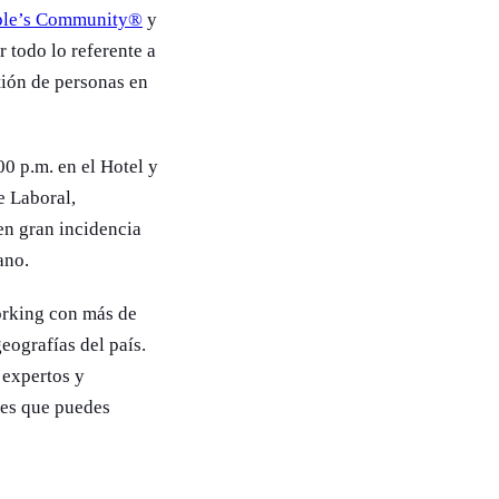
ple’s Community®
y
 todo lo referente a
tión de personas en
00 p.m. en el Hotel y
e Laboral,
nen gran incidencia
ano.
orking con más de
eografías del país.
 expertos y
nes que puedes