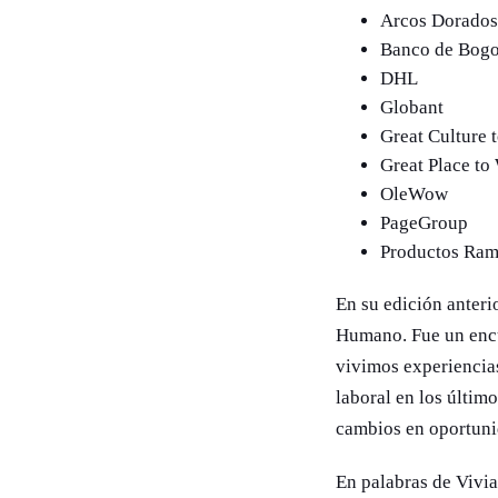
Arcos Dorado
Banco de Bogo
DHL
Globant
Great Culture 
Great Place t
OleWow
PageGroup
Productos Ra
En su edición anteri
Humano. Fue un encue
vivimos experiencia
laboral en los últim
cambios en oportun
En palabras de Vivi