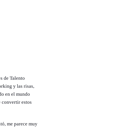
es de Talento
king y las risas,
ado en el mundo
 convertir estos
ntó, me parece muy